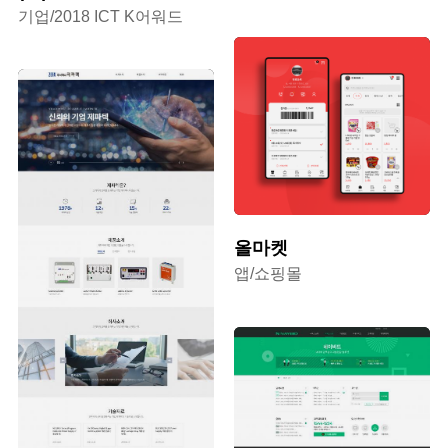
기업/2018 ICT K어워드
올마켓
앱/쇼핑몰