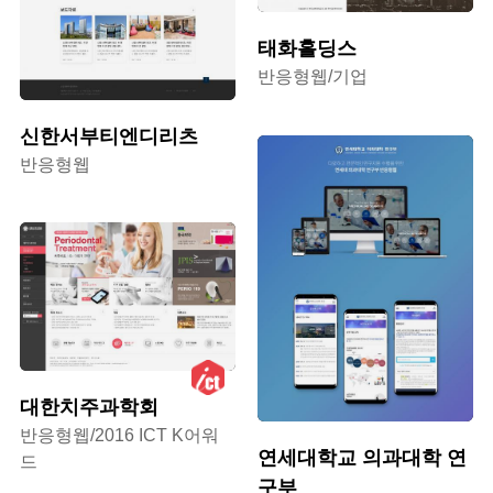
태화홀딩스
반응형웹/기업
신한서부티엔디리츠
반응형웹
대한치주과학회
반응형웹/2016 ICT K어워
연세대학교 의과대학 연
드
구부