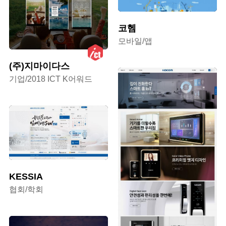
코헴
모바일/앱
(주)지마이다스
기업/2018 ICT K어워드
KESSIA
협회/학회