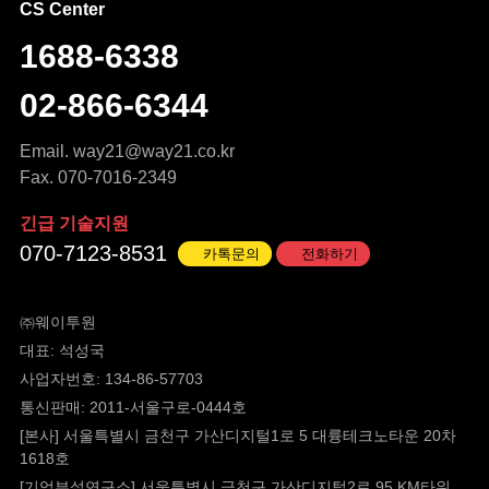
CS Center
1688-6338
02-866-6344
Email.
way21@way21.co.kr
Fax. 070-7016-2349
긴급 기술지원
070-7123-8531
카톡문의
전화하기
㈜웨이투원
대표: 석성국
사업자번호: 134-86-57703
통신판매: 2011-서울구로-0444호
[본사] 서울특별시 금천구 가산디지털1로 5 대륭테크노타운 20차
1618호
[기업부설연구소] 서울특별시 금천구 가산디지털2로 95 KM타워