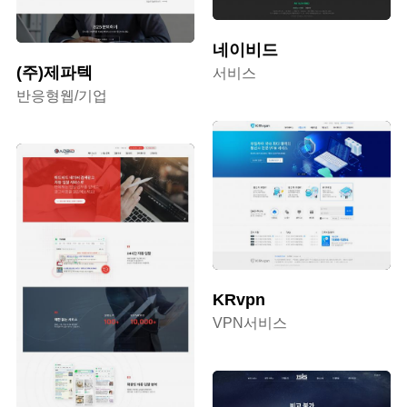
네이비드
(주)제파텍
서비스
반응형웹/기업
KRvpn
VPN서비스