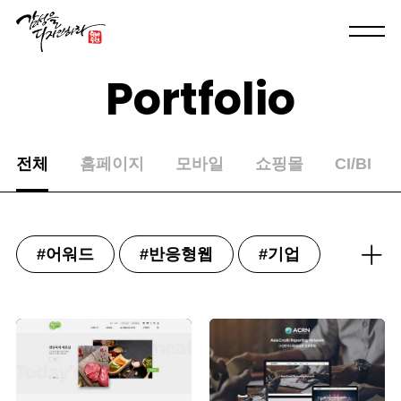
P
o
r
t
f
o
l
i
o
전체
홈페이지
모바일
쇼핑몰
CI/BI
#어워드
#반응형웹
#기업
#협회/학회
#의료/바이오
#랜딩/이벤트
#건설/건축
#이러닝/교육
#학교
#제조