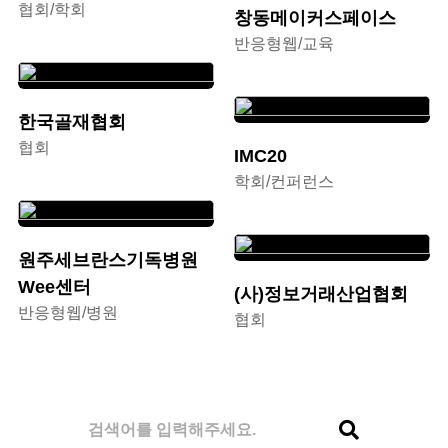
협회/학회
창동메이커스페이스
반응형웹/교육
한국골재협회
협회
IMC20
학회/컨퍼런스
원주세브란스기독병원
Wee센터
(사)정보거래산업협회
반응형웹/병원
협회
게