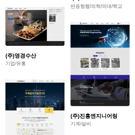
반응형웹/의학/의대/학교
(주)영경수산
기업/유통
(주)진흥엔지니어링
기계/설비