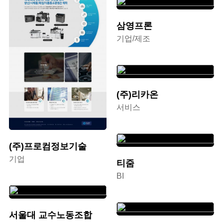
삼영프론
기업/제조
(주)리카온
서비스
(주)프로컴정보기술
기업
티줌
BI
서울대 교수노동조합