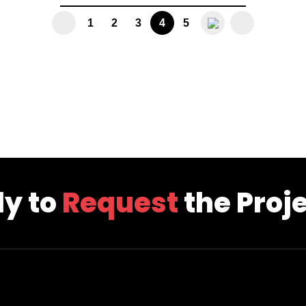
시
판
1
2
3
4
5
(current)
검
색
 to
Request
the Projec