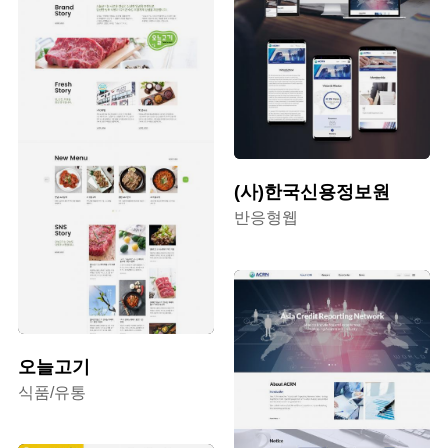
#자동차
#학술대회
#식품
#호텔
#서비스
#제품
#IoT
#여행
#웹솔루션
(사)한국신용정보원
반응형웹
오늘고기
식품/유통